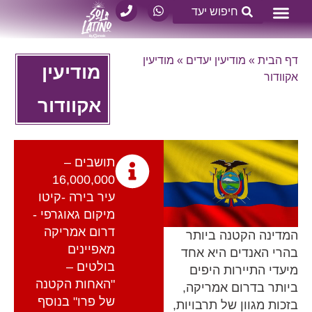
דף הבית
»
מודיעין יעדים
»
מודיעין
מודיעין
אקוודור
אקוודור
תושבים –
16,000,000
עיר בירה -קיטו
מיקום גאוגרפי -
דרום אמריקה
המדינה הקטנה ביותר
מאפיינים
בהרי האנדים היא אחד
בולטים –
מיעדי התיירות היפים
"האחות הקטנה
ביותר בדרום אמריקה,
של פרו" בנוסף
בזכות מגוון של תרבויות,