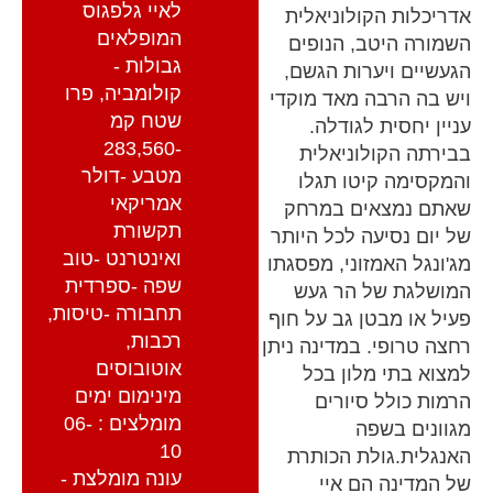
לאיי גלפגוס
אדריכלות הקולוניאלית
המופלאים
השמורה היטב, הנופים
גבולות -
הגעשיים ויערות הגשם,
קולומביה, פרו
ויש בה הרבה מאד מוקדי
שטח קמ
עניין יחסית לגודלה.
-283,560
בבירתה הקולוניאלית
מטבע -דולר
והמקסימה קיטו תגלו
אמריקאי
שאתם נמצאים במרחק
תקשורת
של יום נסיעה לכל היותר
ואינטרנט -טוב
מג'ונגל האמזוני, מפסגתו
שפה -ספרדית
המושלגת של הר געש
תחבורה -טיסות,
פעיל או מבטן גב על חוף
רכבות,
רחצה טרופי. במדינה ניתן
אוטובוסים
למצוא בתי מלון בכל
מינימום ימים
הרמות כולל סיורים
מומלצים : 06-
מגוונים בשפה
10
האנגלית.גולת הכותרת
עונה מומלצת -
של המדינה הם איי