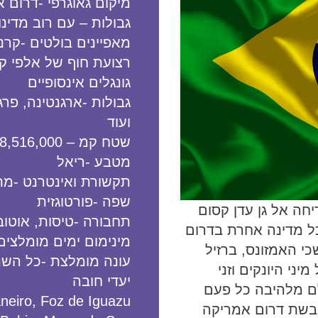
מיקום גאוגרפי -דרום 
גבולות – עם רוב מדינ
מאפיינים בולטים -קרנ
רצועת חוף של אלפי קי
גונגלים אינסופיים
גבולות -ארגנטינה, פרגו
ועוד
שטח קמ – 8,516,000
מטבע -ריאל
תקשורת ואינטרנט -מ
שפה -פורטוגזית
ה אל גן עדן קסום
תחבורה -טיסות, אוטו
כל מדינה אחרת בדרום
מינימום ימים מומלצים -
 האמזונס, ברזיל
עונה מומלצת -כל השנ
ני היונקים וזני
יעדי חובה
ם מלהיבה כל פעם
neiro, Foz de Iguazu,
בשת דרום אמריקה