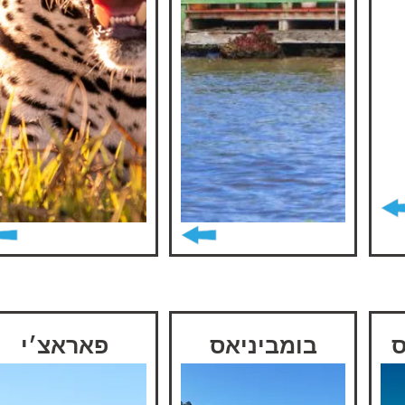
ס
בומביניאס
פאראצ׳י