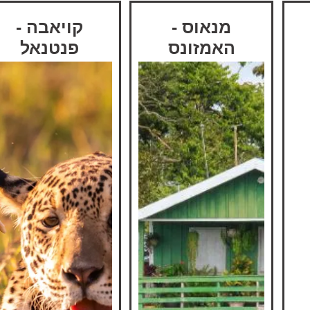
מנאוס -
קויאבה -
האמזונס
פנטנאל