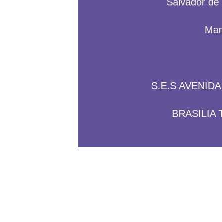
Salvador de
Man
S.E.S AVENID
BRASILIA 