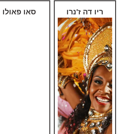
ריו דה ז'נרו
סאו פאולו