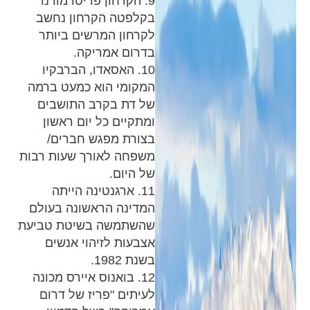
9. הקרחון פריטו מורנו
בקלפטה הקרחון נחשב
לקרחון המרשים ביותר
בדרום אמריקה.
10. האסאדו, הברבקיו
המקומי הוא כמעט ברמה
של דת בקרב התושבים
ומתקיים כל יום ראשון
בצורת מפגש חברים/
משפחה לאורך שעות רבות
של היום.
11. ארגנטינה הייתה
המדינה הראשונה בעולם
שהשתמשה בשיטת טביעת
אצבעות לזיהוי אנשים
בשנת 1982.
12. בואנוס איירס מכונה
לעיתים "פריז של דרום