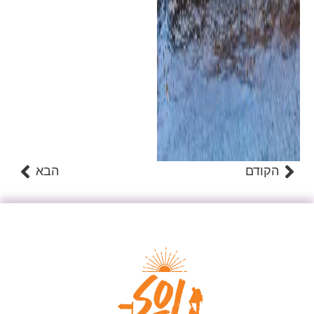
הקודם
הבא