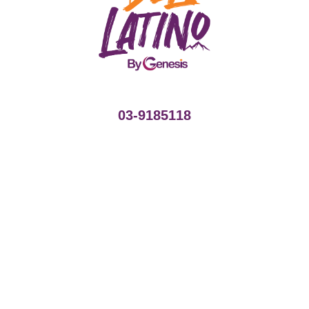
03-9185118
לקבלת ייעוץ והזמנות
alains@genesis-tours.com
למידע נוסף ויצירת קשר
מלאו פרטים ואנו ניצור אתכם קשר ממש בקרוב