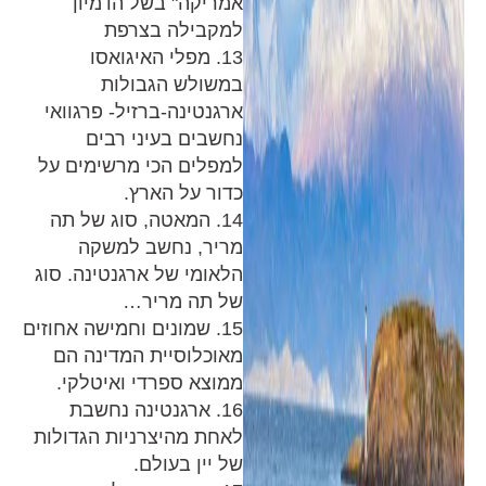
אמריקה" בשל הדמיון
למקבילה בצרפת
13. מפלי האיגואסו
במשולש הגבולות
ארגנטינה-ברזיל- פרגוואי
נחשבים בעיני רבים
למפלים הכי מרשימים על
כדור על הארץ.
14. המאטה, סוג של תה
מריר, נחשב למשקה
הלאומי של ארגנטינה. סוג
של תה מריר…
15. שמונים וחמישה אחוזים
מאוכלוסיית המדינה הם
ממוצא ספרדי ואיטלקי.
16. ארגנטינה נחשבת
לאחת מהיצרניות הגדולות
של יין בעולם.